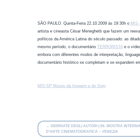
SÃO PAULO. Quinta-Feira 22.10.2009 às 19:30h o
MIS 
artista e cineasta César Meneghetti que fazem um reex
políticos da América Latina do século passado: as ditadur
mesmo período, o documentário
TERRORISTA
e o víde
embora com diferentes modos de interpretação, linguage
documentário histórico se completam e se expandem em u
MIS-SP Museu da Imagem e do Som
←
GIORNATE DEGLI AUTORI | 66. MOSTRA INTERN
D’ARTE CINEMATOGRAFICA – VENEZIA