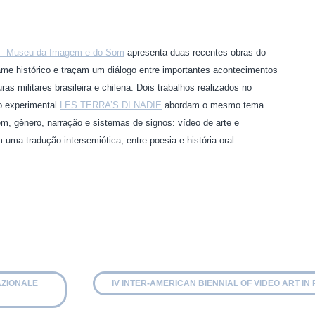
– Museu da Imagem e do Som
apresenta duas recentes obras do
ame histórico e traçam um diálogo entre importantes acontecimentos
as militares brasileira e chilena.
Dois trabalhos realizados no
o experimental
LES TERRA’S DI NADIE
abordam o mesmo tema
m, gênero, narração e sistemas de signos: vídeo de arte e
ma tradução intersemiótica, entre poesia e história oral.
AZIONALE
IV INTER-AMERICAN BIENNIAL OF VIDEO ART I