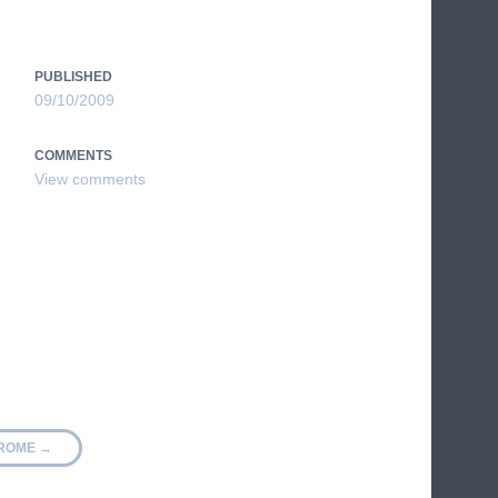
PUBLISHED
09/10/2009
COMMENTS
N ROME
→