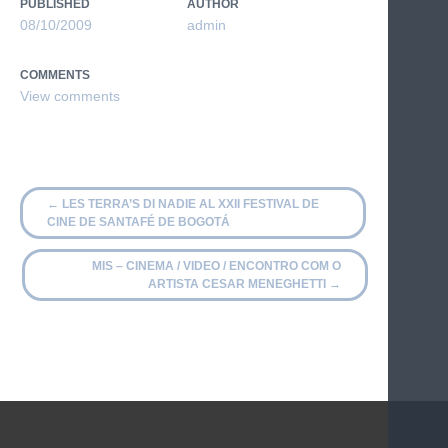
PUBLISHED
AUTHOR
08/10/2009
admin
COMMENTS
←
LES TERRA’S DI NADIE AL XXII FESTIVAL DE
CINE DE SANTAFÉ DE BOGOTÁ
MIS – CINEMA / VIDEO / ENCONTRO COM O
ARTISTA CESAR MENEGHETTI
→