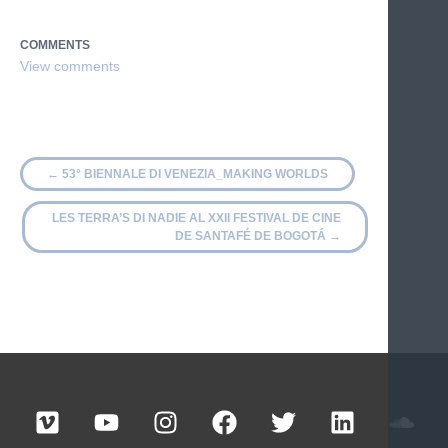
COMMENTS
←
53° BIENNALE DI VENEZIA_MAKING WORLDS
LES TERRA’S DI NADIE AL XXII FESTIVAL DE CINE
DE SANTAFÉ DE BOGOTÁ
→