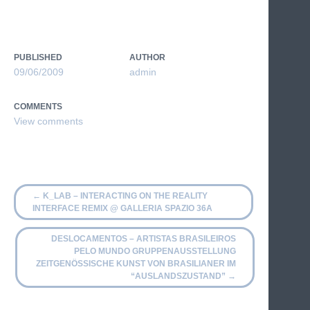
PUBLISHED
AUTHOR
09/06/2009
admin
COMMENTS
←
K_LAB – INTERACTING ON THE REALITY
INTERFACE REMIX @ GALLERIA SPAZIO 36A
DESLOCAMENTOS – ARTISTAS BRASILEIROS
PELO MUNDO GRUPPENAUSSTELLUNG
ZEITGENÖSSISCHE KUNST VON BRASILIANER IM
“AUSLANDSZUSTAND”
→