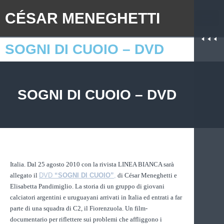
CÉSAR MENEGHETTI
SOGNI DI CUOIO – DVD
SOGNI DI CUOIO – DVD
Italia. Dal 25 agosto 2010 con la rivista LINEA BIANCA sarà
allegato il
DVD
“SOGNI DI CUOIO”
,
di César Meneghetti e
Elisabetta Pandimiglio. La storia di un gruppo di giovani
calciatori argentini e uruguayani arrivati in Italia ed entrati a far
parte di una squadra di C2, il Fiorenzuola. Un film-
documentario per riflettere sui problemi che affliggono i