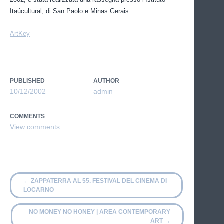
Itaúcultural, di San Paolo e Minas Gerais.
ArtKey
PUBLISHED
AUTHOR
10/12/2002
admin
COMMENTS
←
ZAPPATERRA AL 55. FESTIVAL DEL CINEMA DI
LOCARNO
NO MONEY NO HONEY | AREA CONTEMPORARY
ART
→