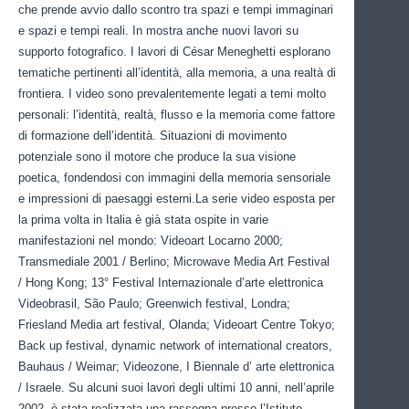
che prende avvio dallo scontro tra spazi e tempi immaginari
e spazi e tempi reali. In mostra anche nuovi lavori su
supporto fotografico. I lavori di César Meneghetti esplorano
tematiche pertinenti all’identità, alla memoria, a una realtà di
frontiera. I video sono prevalentemente legati a temi molto
personali: l’identità, realtà, flusso e la memoria come fattore
di formazione dell’identità. Situazioni di movimento
potenziale sono il motore che produce la sua visione
poetica, fondendosi con immagini della memoria sensoriale
e impressioni di paesaggi esterni.La serie video esposta per
la prima volta in Italia è già stata ospite in varie
manifestazioni nel mondo: Videoart Locarno 2000;
Transmediale 2001 / Berlino; Microwave Media Art Festival
/ Hong Kong; 13° Festival Internazionale d’arte elettronica
Videobrasil, São Paulo; Greenwich festival, Londra;
Friesland Media art festival, Olanda; Videoart Centre Tokyo;
Back up festival, dynamic network of international creators,
Bauhaus / Weimar; Videozone, I Biennale d’ arte elettronica
/ Israele. Su alcuni suoi lavori degli ultimi 10 anni, nell’aprile
2002, è stata realizzata una rassegna presso l’Istituto