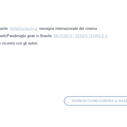
asile.
NodoDocfestival
, rassegna internazionale del cinema
tti/Pandimiglio girati in Brasile:
MOTOBOY
,
SENZA TERRA E A
 incontro con gli autori.
SOGNI DI CUOIO CONTRA IL RAZ