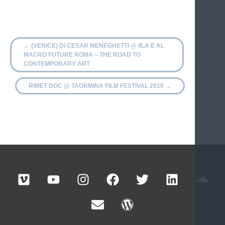
←
(VENICE) DI CESAR MENEGHETTI @ IILA E AL
MACRO FUTURE ROMA – THE ROAD TO
CONTEMPORARY ART
RIMET DOC @ TAORMINA FILM FESTIVAL 2010
→