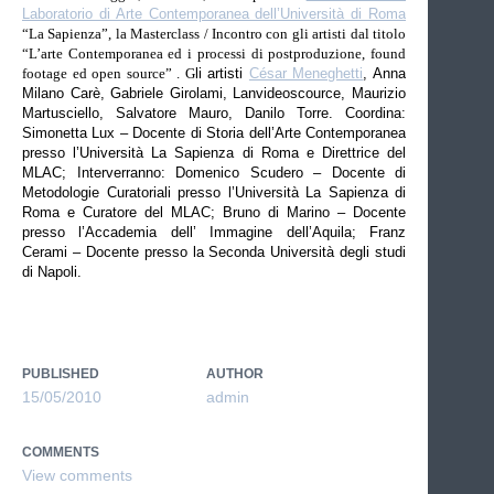
Laboratorio di Arte Contemporanea dell’Università di Roma
“La Sapienza”, la Masterclass / Incontro con gli artisti dal titolo
“L’arte Contemporanea ed i processi di postproduzione, found
footage ed open source” . G
li artisti
César Meneghetti
, Anna
Milano Carè, Gabriele Girolami, Lanvideoscource, Maurizio
Martusciello, Salvatore Mauro, Danilo Torre. Coordina:
Simonetta Lux – Docente di Storia dell’Arte Contemporanea
presso l’Università La Sapienza di Roma e Direttrice del
MLAC; Interverranno: Domenico Scudero – Docente di
Metodologie Curatoriali presso l’Università La Sapienza di
Roma e Curatore del MLAC; Bruno di Marino – Docente
presso l’Accademia dell’ Immagine dell’Aquila; Franz
Cerami – Docente presso la Seconda Università degli studi
di Napoli.
PUBLISHED
AUTHOR
15/05/2010
admin
COMMENTS