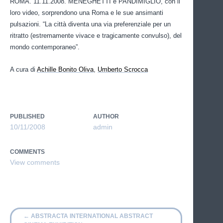
ROMA. 11.11.2008. MENEGHETTI e PANDIMIGLIO, con il
loro video, sorprendono una Roma e le sue ansimanti
pulsazioni. “La città diventa una via preferenziale per un
ritratto (estremamente vivace e tragicamente convulso), del
mondo contemporaneo”.
A cur
a di
Achille Bonito Oliva
,
Umberto Scrocca
PUBLISHED
AUTHOR
10/11/2008
admin
COMMENTS
←
ABSTRACTA INTERNATIONAL ABSTRACT