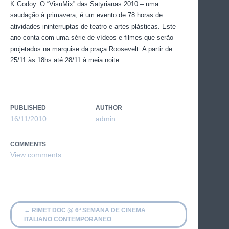
K Godoy.
O “VisuMix” das Satyrianas 2010 – uma
saudação à primavera, é um evento de 78 horas de
atividades ininterruptas de teatro e artes plásticas. Este
ano conta com uma série de vídeos e filmes que serão
projetados na marquise da praça Roosevelt. A partir de
25/11 às 18hs até 28/11 à meia noite.
PUBLISHED
AUTHOR
16/11/2010
admin
COMMENTS
←
RIMET DOC @ 6ª SEMANA DE CINEMA
ITALIANO CONTEMPORANEO