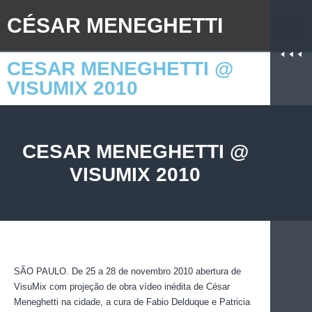
CÉSAR MENEGHETTI
CESAR MENEGHETTI @
VISUMIX 2010
CESAR MENEGHETTI @
VISUMIX 2010
SÃO PAULO. De 25 a 28 de novembro 2010 abertura de
VisuMix com projeção de obra vídeo inédita de César
Meneghetti na cidade,
a cura de Fabio Delduque e Patricia