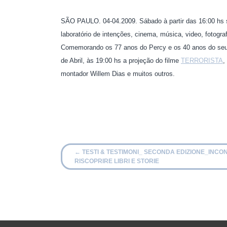
SÃO PAULO. 04-04.2009. Sábado à partir das 16:00 hs s
laboratório de intenções, cinema, música, video, fotogra
Comemorando os 77 anos do Percy e os 40 anos do seu 
de Abril, às 19:00 hs a projeção do filme
TERRORISTA
,
montador Willem Dias e muitos outros.
←
TESTI & TESTIMONI_ SECONDA EDIZIONE_INCON
RISCOPRIRE LIBRI E STORIE